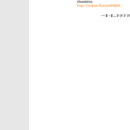
chuveiros.
Foto: Cristine Rochol/PMPA
<<
||
<
|| ... |
5
|
6
|
7
|
8