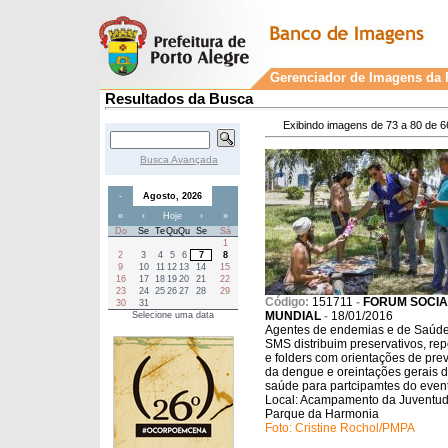
Gerenciador de Imagens da P
Resultados da Busca
Exibindo imagens de 73 a 80 de 6
Busca Avançada
-
Agosto, 2026
«
‹
Hoje
›
»
Do
Se
Te
Qu
Qu
Se
Sá
1
2
3
4
5
6
7
8
9
10
11
12
13
14
15
16
17
18
19
20
21
22
23
24
25
26
27
28
29
Código:
151711
-
FORUM SOCIA
30
31
MUNDIAL
-
18/01/2016
Selecione uma data
Agentes de endemias e de Saúd
SMS distribuim preservativos, rep
e folders com orientações de pr
da dengue e oreintações gerais 
saúde para partcipamtes do even
Local: Acampamento da Juventud
Parque da Harmonia
Foto: Cristine Rochol/PMPA