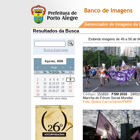
Gerenciador de Imagens da P
Resultados da Busca
Exibindo imagens de 49 a 56 de 6
Busca Avançada
-
Agosto, 2026
«
‹
Hoje
›
»
Do
Se
Te
Qu
Qu
Se
Sá
1
2
3
4
5
6
7
8
9
10
11
12
13
14
15
16
17
18
19
20
21
22
23
24
25
26
27
28
29
Código:
151810
-
FSM 2016
-
19/01
30
31
Marcha do Fórum Social Mundial
Selecione uma data
Foto: Betina Carcuchinski/PMPA