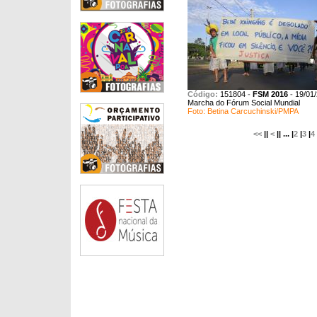
Código:
151804
-
FSM 2016
-
19/01
Marcha do Fórum Social Mundial
Foto: Betina Carcuchinski/PMPA
<<
||
<
|| ... |
2
|
3
|
4