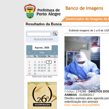
Gerenciador de Imagens da P
Resultados da Busca
Exibindo imagens de 1 a 8 de 142
Busca Avançada
-
Agosto, 2026
«
‹
Hoje
›
»
Do
Se
Te
Qu
Qu
Se
Sá
1
2
3
4
5
6
7
8
9
10
11
12
13
14
15
16
17
18
19
20
21
22
23
24
25
26
27
28
29
30
31
Selecione uma data
Código:
174298
-
DIREITOS DO
ANIMAIS
-
01/09/2017
Direitos animais abre agenda pa
esterilização dos animais
Foto: Helena Rocha/PMPA