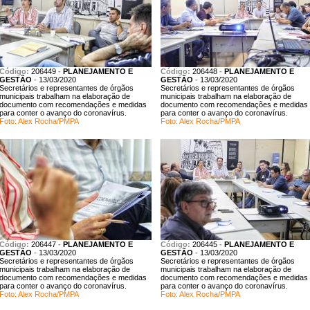
Código:
206449
-
PLANEJAMENTO E
Código:
206448
-
PLANEJAMENTO E
GESTÃO
-
13/03/2020
GESTÃO
-
13/03/2020
Secretários e representantes de órgãos
Secretários e representantes de órgãos
municipais trabalham na elaboração de
municipais trabalham na elaboração de
documento com recomendações e medidas
documento com recomendações e medidas
para conter o avanço do coronavírus.
para conter o avanço do coronavírus.
Foto: Alex Rocha/PMPA
Foto: Alex Rocha/PMPA
Código:
206447
-
PLANEJAMENTO E
Código:
206445
-
PLANEJAMENTO E
GESTÃO
-
13/03/2020
GESTÃO
-
13/03/2020
Secretários e representantes de órgãos
Secretários e representantes de órgãos
municipais trabalham na elaboração de
municipais trabalham na elaboração de
documento com recomendações e medidas
documento com recomendações e medidas
para conter o avanço do coronavírus.
para conter o avanço do coronavírus.
Foto: Alex Rocha/PMPA
Foto: Alex Rocha/PMPA