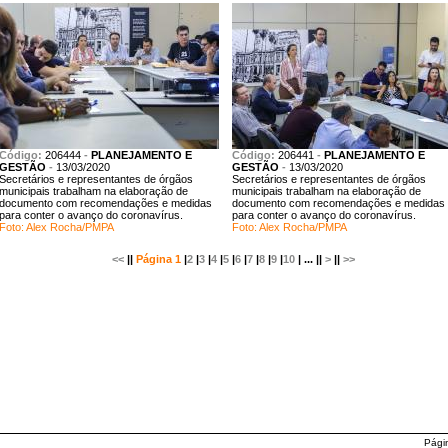
Código:
206444
-
PLANEJAMENTO E
Código:
206441
-
PLANEJAMENTO E
GESTÃO
-
13/03/2020
GESTÃO
-
13/03/2020
Secretários e representantes de órgãos
Secretários e representantes de órgãos
municipais trabalham na elaboração de
municipais trabalham na elaboração de
documento com recomendações e medidas
documento com recomendações e medidas
para conter o avanço do coronavírus.
para conter o avanço do coronavírus.
Foto: Alex Rocha/PMPA
Foto: Alex Rocha/PMPA
<<
||
Página 1
|
2
|
3
|
4
|
5
|
6
|
7
|
8
|
9
|
10
| ... ||
>
||
>>
Pági