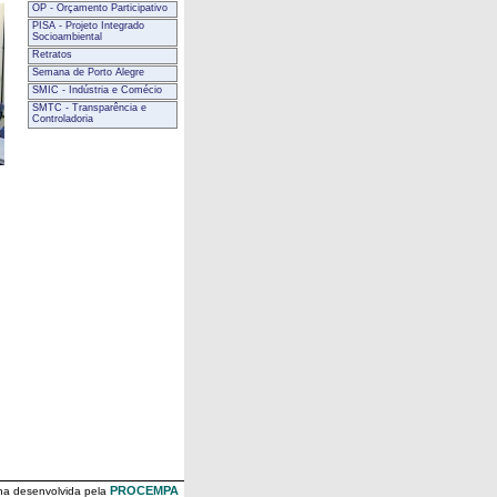
OP - Orçamento Participativo
PISA - Projeto Integrado
Socioambiental
Retratos
Semana de Porto Alegre
SMIC - Indústria e Comécio
SMTC - Transparência e
Controladoria
PROCEMPA
na desenvolvida pela