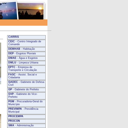
CARRIS
CEIC
- Centro Integrado de
Comando
DEMHAB
- Habitação
DEP
- Esgotos Pluviais
DMAE
- Água e Esgotos
DMLU
- Limpeza Urbana
EPTC
- Empresa de
Transporte e Circulação
FASC
- Assist. Social e
Cidadania
GADEC
- Gabinete de Defesa
Civil
GP
- Gabinete do Prefeito
GVP
- Gabinete do Vice-
Prefeito
PGM
- Procuradoria-Geral do
Município
PREVIMPA
- Previdência
Municipal
PROCEMPA
PROCON
SMA
- Administração