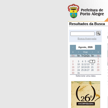
Resultados da Busca
Busca Avançada
-
Agosto, 2026
«
‹
Hoje
›
»
Do
Se
Te
Qu
Qu
Se
Sá
1
2
3
4
5
6
7
8
9
10
11
12
13
14
15
16
17
18
19
20
21
22
23
24
25
26
27
28
29
30
31
Selecione uma data