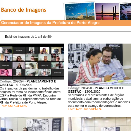
Gerenciador de Imagens da Prefeitura de Porto Alegre
Exibindo imagens de 1 a 8 de 804
Código:
207054
-
PLANEJAMENTO E
GESTÃO
-
01/04/2020
Código:
206450
-
PLANEJAMENTO E
Os impactos da pandemia no trabalho das
GESTÃO
-
13/03/2020
equipes foi tema da videoconferência entre
Secretários e representantes de órgãos
EGP a Rede de RH da PMPA. Encontro
municipais trabalham na elaboração de
virtual reuniu 34 representantes da rede de
documento com recomendações e medidas
RH da Prefeitura de Porto Alegre.
para conter o avanço do coronavírus.
Foto: SMPG/PMPA
Foto: Alex Rocha/PMPA