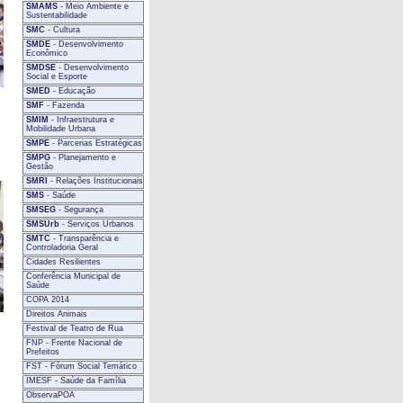
SMAMS
- Meio Ambiente e
Sustentabilidade
SMC
- Cultura
SMDE
- Desenvolvimento
Econômico
SMDSE
- Desenvolvimento
Social e Esporte
SMED
- Educação
SMF
- Fazenda
SMIM
- Infraestrutura e
Mobilidade Urbana
SMPE
- Parcerias Estratégicas
SMPG
- Planejamento e
Gestão
SMRI
- Relações Institucionais
SMS
- Saúde
SMSEG
- Segurança
SMSUrb
- Serviços Urbanos
SMTC
- Transparência e
Controladoria Geral
Cidades Resilientes
Conferência Municipal de
Saúde
COPA 2014
Direitos Animais
Festival de Teatro de Rua
FNP - Frente Nacional de
Prefeitos
FST - Fórum Social Temático
IMESF - Saúde da Família
ObservaPOA