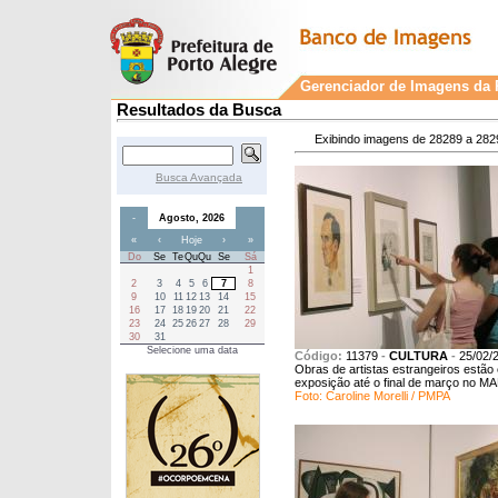
Gerenciador de Imagens da P
Resultados da Busca
Exibindo imagens de 28289 a 282
Busca Avançada
-
Agosto, 2026
«
‹
Hoje
›
»
Do
Se
Te
Qu
Qu
Se
Sá
1
2
3
4
5
6
7
8
9
10
11
12
13
14
15
16
17
18
19
20
21
22
23
24
25
26
27
28
29
30
31
Selecione uma data
Código:
11379
-
CULTURA
-
25/02/
Obras de artistas estrangeiros estão
exposição até o final de março no 
Foto: Caroline Morelli / PMPA