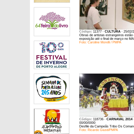
Código:
11377
-
CULTURA
-
25/02/
Obras de artistas estrangeiros estão
exposição até o final de março no 
Foto: Caroline Morelli / PMPA
Código:
118736
-
CARNAVAL 2014
00/00/0000
Desfile da Campeãs Tribo Os Coma
Foto: Ricardo Giusti/PMPA