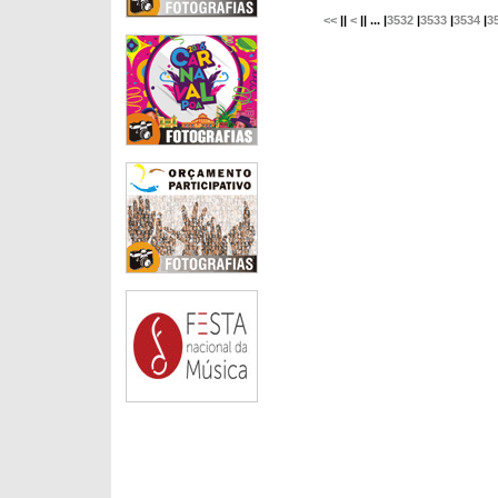
<<
||
<
|| ... |
3532
|
3533
|
3534
|
3