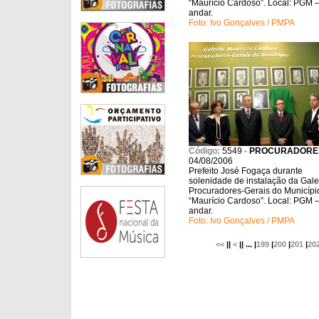
“Maurício Cardoso”. Local: PGM –
andar.
Foto: Ivo Gonçalves / PMPA
Código:
5549
-
PROCURADORE
04/08/2006
Prefeito José Fogaça durante
solenidade de instalação da Gale
Procuradores-Gerais do Municípi
“Maurício Cardoso”. Local: PGM –
andar.
Foto: Ivo Gonçalves / PMPA
<<
||
<
|| ... |
199
|
200
|
201
|
20