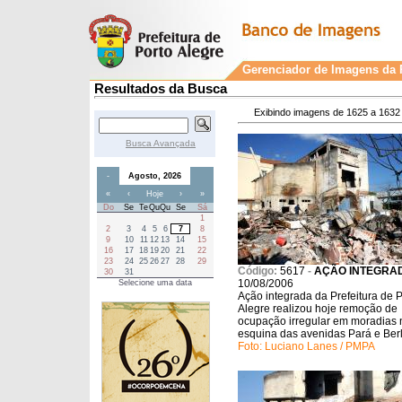
Gerenciador de Imagens da P
Resultados da Busca
Exibindo imagens de 1625 a 1632 
Busca Avançada
-
Agosto, 2026
«
‹
Hoje
›
»
Do
Se
Te
Qu
Qu
Se
Sá
1
2
3
4
5
6
7
8
9
10
11
12
13
14
15
16
17
18
19
20
21
22
23
24
25
26
27
28
29
Código:
5617
-
AÇÃO INTEGRA
30
31
10/08/2006
Selecione uma data
Ação integrada da Prefeitura de P
Alegre realizou hoje remoção de
ocupação irregular em moradias 
esquina das avenidas Pará e Berl
Foto: Luciano Lanes / PMPA