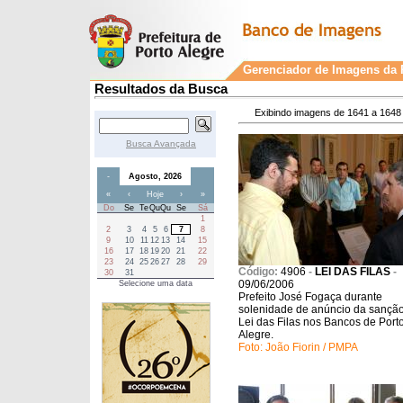
Gerenciador de Imagens da P
Resultados da Busca
Exibindo imagens de 1641 a 1648 
Busca Avançada
-
Agosto, 2026
«
‹
Hoje
›
»
Do
Se
Te
Qu
Qu
Se
Sá
1
2
3
4
5
6
7
8
9
10
11
12
13
14
15
16
17
18
19
20
21
22
23
24
25
26
27
28
29
Código:
4906
-
LEI DAS FILAS
-
30
31
09/06/2006
Selecione uma data
Prefeito José Fogaça durante
solenidade de anúncio da sançã
Lei das Filas nos Bancos de Port
Alegre.
Foto: João Fiorin / PMPA