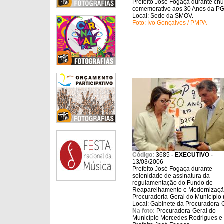
Prefeito José Fogaça durante chu
comemorativo aos 30 Anos da P
Local: Sede da SMOV.
Foto: Ivo Gonçalves / PMPA
Código:
3685
-
EXECUTIVO
-
13/03/2006
Prefeito José Fogaça durante
solenidade de assinatura da
regulamentação do Fundo de
Reaparelhamento e Modernizaçã
Procuradoria-Geral do Município
Local: Gabinete da Procuradora-G
Na foto:
Procuradora-Geral do
Município Mercedes Rodrigues e