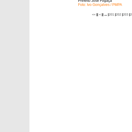
Prefeito José Fogaça
Foto: Ivo Gonçalves / PMPA
<<
||
<
|| ... |
201
|
202
|
203
|
2