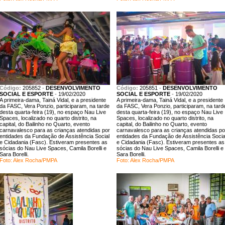
Código:
205852
-
DESENVOLVIMENTO
Código:
205851
-
DESENVOLVIMENTO
SOCIAL E ESPORTE
-
19/02/2020
SOCIAL E ESPORTE
-
19/02/2020
A primeira-dama, Tainá Vidal, e a presidente
A primeira-dama, Tainá Vidal, e a presidente
da FASC, Vera Ponzio, participaram, na tarde
da FASC, Vera Ponzio, participaram, na tard
desta quarta-feira (19), no espaço Nau Live
desta quarta-feira (19), no espaço Nau Live
Spaces, localizado no quarto distrito, na
Spaces, localizado no quarto distrito, na
capital, do Bailinho no Quarto, evento
capital, do Bailinho no Quarto, evento
carnavalesco para as crianças atendidas por
carnavalesco para as crianças atendidas po
entidades da Fundação de Assistência Social
entidades da Fundação de Assistência Socia
e Cidadania (Fasc). Estiveram presentes as
e Cidadania (Fasc). Estiveram presentes as
sócias do Nau Live Spaces, Camila Borelli e
sócias do Nau Live Spaces, Camila Borelli e
Sara Borelli.
Sara Borelli.
Foto: Alex Rocha/PMPA
Foto: Alex Rocha/PMPA