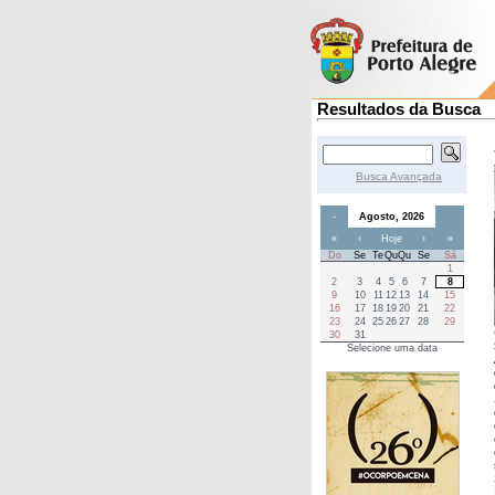
Resultados da Busca
Busca Avançada
-
Agosto, 2026
«
‹
Hoje
›
»
Do
Se
Te
Qu
Qu
Se
Sá
1
2
3
4
5
6
7
8
9
10
11
12
13
14
15
16
17
18
19
20
21
22
23
24
25
26
27
28
29
30
31
Selecione uma data