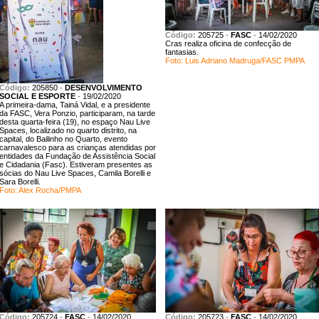
Código:
205725
-
FASC
-
14/02/2020
Cras realiza oficina de confecção de
fantasias.
Foto: Luis Adriano Madruga/FASC PMPA
Código:
205850
-
DESENVOLVIMENTO
SOCIAL E ESPORTE
-
19/02/2020
A primeira-dama, Tainá Vidal, e a presidente
da FASC, Vera Ponzio, participaram, na tarde
desta quarta-feira (19), no espaço Nau Live
Spaces, localizado no quarto distrito, na
capital, do Bailinho no Quarto, evento
carnavalesco para as crianças atendidas por
entidades da Fundação de Assistência Social
e Cidadania (Fasc). Estiveram presentes as
sócias do Nau Live Spaces, Camila Borelli e
Sara Borelli.
Foto: Alex Rocha/PMPA
Código:
205724
-
FASC
-
14/02/2020
Código:
205723
-
FASC
-
14/02/2020