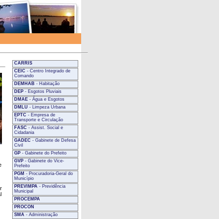
CARRIS
CEIC
- Centro Integrado de
Comando
DEMHAB
- Habitação
DEP
- Esgotos Pluviais
DMAE
- Água e Esgotos
DMLU
- Limpeza Urbana
EPTC
- Empresa de
Transporte e Circulação
FASC
- Assist. Social e
Cidadania
GADEC
- Gabinete de Defesa
Civil
GP
- Gabinete do Prefeito
GVP
- Gabinete do Vice-
e
Prefeito
PGM
- Procuradoria-Geral do
Município
PREVIMPA
- Previdência
r
Municipal
l
PROCEMPA
PROCON
SMA
- Administração