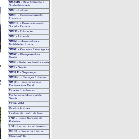
SMAMS
- Meio Ambiente e
Sustentabilidade
SMC
- Cultura
SMDE
- Desenvolvimento
Econômico
SMDSE
- Desenvolvimento
Social e Esporte
SMED
- Educação
SMF
- Fazenda
SMIM
- Infraestrutura e
Mobilidade Urbana
SMPE
- Parcerias Estratégicas
SMPG
- Planejamento e
Gestão
SMRI
- Relações Institucionais
e
SMS
- Saúde
SMSEG
- Segurança
SMSUrb
- Serviços Urbanos
r
SMTC
- Transparência e
l
Controladoria Geral
Cidades Resilientes
Conferência Municipal de
Saúde
COPA 2014
Direitos Animais
Festival de Teatro de Rua
FNP - Frente Nacional de
Prefeitos
FST - Fórum Social Temático
IMESF - Saúde da Família
ObservaPOA