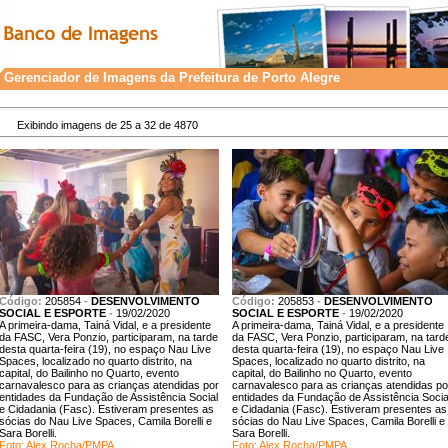
Gerenciador de Imagens da Prefeitura de Porto Alegre
Exibindo imagens de 25 a 32 de 4870
Código:
205854
-
DESENVOLVIMENTO
Código:
205853
-
DESENVOLVIMENTO
SOCIAL E ESPORTE
-
19/02/2020
SOCIAL E ESPORTE
-
19/02/2020
A primeira-dama, Tainá Vidal, e a presidente
A primeira-dama, Tainá Vidal, e a presidente
da FASC, Vera Ponzio, participaram, na tarde
da FASC, Vera Ponzio, participaram, na tard
desta quarta-feira (19), no espaço Nau Live
desta quarta-feira (19), no espaço Nau Live
Spaces, localizado no quarto distrito, na
Spaces, localizado no quarto distrito, na
capital, do Bailinho no Quarto, evento
capital, do Bailinho no Quarto, evento
carnavalesco para as crianças atendidas por
carnavalesco para as crianças atendidas po
entidades da Fundação de Assistência Social
entidades da Fundação de Assistência Socia
e Cidadania (Fasc). Estiveram presentes as
e Cidadania (Fasc). Estiveram presentes as
sócias do Nau Live Spaces, Camila Borelli e
sócias do Nau Live Spaces, Camila Borelli e
Sara Borelli.
Sara Borelli.
Foto: Alex Rocha/PMPA
Foto: Alex Rocha/PMPA