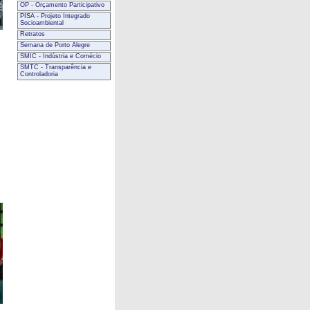
OP - Orçamento Participativo
PISA - Projeto Integrado
Socioambiental
Retratos
Semana de Porto Alegre
SMIC - Indústria e Comécio
SMTC - Transparência e
Controladoria