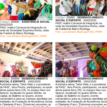
Código:
205881
-
DESENVOLVIMENTO
SOCIAL E ESPORTE
-
20/02/2020
Código:
205882
-
ASSISTÊNCIA SOCIAL
-
FASC realiza Carnaval da Integração na
20/02/2020
sede da Sociedade Esportiva Roma, clube
FASC realiza Carnaval da Integração na
de Futebol do Bairro Restinga.
sede da Sociedade Esportiva Roma, clube
Foto: Luis Adriano Madruga/FASC PMPA
de Futebol do Bairro Restinga.
Foto: Luis Adriano Madruga/FASC PMPA
Código:
205858
-
DESENVOLVIMENTO
Código:
205857
-
DESENVOLVIMENTO
SOCIAL E ESPORTE
-
19/02/2020
SOCIAL E ESPORTE
-
19/02/2020
A primeira-dama, Tainá Vidal, e a presidente
A primeira-dama, Tainá Vidal, e a presidente
da FASC, Vera Ponzio, participaram, na tarde
da FASC, Vera Ponzio, participaram, na tard
desta quarta-feira (19), no espaço Nau Live
desta quarta-feira (19), no espaço Nau Live
Spaces, localizado no quarto distrito, na
Spaces, localizado no quarto distrito, na
capital, do Bailinho no Quarto, evento
capital, do Bailinho no Quarto, evento
carnavalesco para as crianças atendidas por
carnavalesco para as crianças atendidas po
entidades da Fundação de Assistência Social
entidades da Fundação de Assistência Socia
e Cidadania (Fasc). Estiveram presentes as
e Cidadania (Fasc). Estiveram presentes as