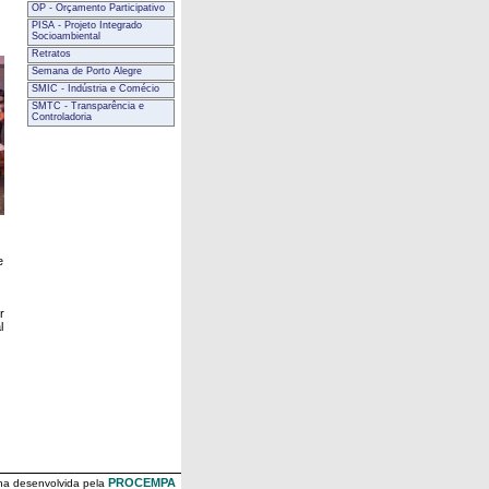
OP - Orçamento Participativo
PISA - Projeto Integrado
Socioambiental
Retratos
Semana de Porto Alegre
SMIC - Indústria e Comécio
SMTC - Transparência e
Controladoria
e
r
l
PROCEMPA
na desenvolvida pela