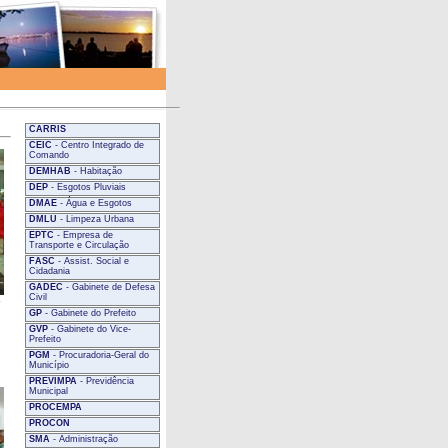
CARRIS
CEIC
- Centro Integrado de
Comando
DEMHAB
- Habitação
DEP
- Esgotos Pluviais
DMAE
- Água e Esgotos
DMLU
- Limpeza Urbana
EPTC
- Empresa de
Transporte e Circulação
FASC
- Assist. Social e
Cidadania
GADEC
- Gabinete de Defesa
Civil
-
GP
- Gabinete do Prefeito
GVP
- Gabinete do Vice-
Prefeito
PGM
- Procuradoria-Geral do
Município
PREVIMPA
- Previdência
Municipal
PROCEMPA
PROCON
SMA
- Administração