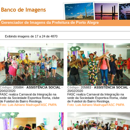
Gerenciador de Imagens da Prefeitura de Porto Alegre
Exibindo imagens de 17 a 24 de 4870
Código:
205884
-
ASSISTÊNCIA SOCIAL
-
Código:
205883
-
ASSISTÊNCIA SOCIAL
20/02/2020
20/02/2020
FASC realiza Carnaval da Integração na
FASC realiza Carnaval da Integração na
sede da Sociedade Esportiva Roma, clube
sede da Sociedade Esportiva Roma, clube
de Futebol do Bairro Restinga.
de Futebol do Bairro Restinga.
Foto: Luis Adriano Madruga/FASC PMPA
Foto: Luis Adriano Madruga/FASC PMPA