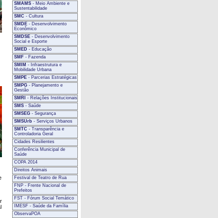
SMAMS
- Meio Ambiente e
Sustentabilidade
SMC
- Cultura
SMDE
- Desenvolvimento
Econômico
SMDSE
- Desenvolvimento
Social e Esporte
SMED
- Educação
SMF
- Fazenda
SMIM
- Infraestrutura e
Mobilidade Urbana
SMPE
- Parcerias Estratégicas
SMPG
- Planejamento e
Gestão
SMRI
- Relações Institucionais
SMS
- Saúde
SMSEG
- Segurança
SMSUrb
- Serviços Urbanos
SMTC
- Transparência e
Controladoria Geral
Cidades Resilientes
Conferência Municipal de
Saúde
COPA 2014
Direitos Animais
e
Festival de Teatro de Rua
FNP - Frente Nacional de
Prefeitos
FST - Fórum Social Temático
r
IMESF - Saúde da Família
l
ObservaPOA