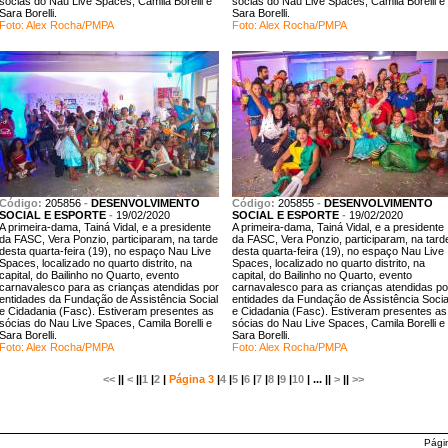
sócias do Nau Live Spaces, Camila Borelli e
sócias do Nau Live Spaces, Camila Borelli e
Sara Borelli.
Sara Borelli.
Foto: Alex Rocha/PMPA
Foto: Alex Rocha/PMPA
Código:
205856
-
DESENVOLVIMENTO
Código:
205855
-
DESENVOLVIMENTO
SOCIAL E ESPORTE
-
19/02/2020
SOCIAL E ESPORTE
-
19/02/2020
A primeira-dama, Tainá Vidal, e a presidente
A primeira-dama, Tainá Vidal, e a presidente
da FASC, Vera Ponzio, participaram, na tarde
da FASC, Vera Ponzio, participaram, na tard
desta quarta-feira (19), no espaço Nau Live
desta quarta-feira (19), no espaço Nau Live
Spaces, localizado no quarto distrito, na
Spaces, localizado no quarto distrito, na
capital, do Bailinho no Quarto, evento
capital, do Bailinho no Quarto, evento
carnavalesco para as crianças atendidas por
carnavalesco para as crianças atendidas po
entidades da Fundação de Assistência Social
entidades da Fundação de Assistência Socia
e Cidadania (Fasc). Estiveram presentes as
e Cidadania (Fasc). Estiveram presentes as
sócias do Nau Live Spaces, Camila Borelli e
sócias do Nau Live Spaces, Camila Borelli e
Sara Borelli.
Sara Borelli.
Foto: Alex Rocha/PMPA
Foto: Alex Rocha/PMPA
<<
||
<
||
1
|
2
|
Página 3
|
4
|
5
|
6
|
7
|
8
|
9
|
10
| ... ||
>
||
>>
Pági