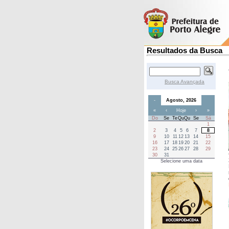
Resultados da Busca
Busca Avançada
-
Agosto, 2026
«
‹
Hoje
›
»
Do
Se
Te
Qu
Qu
Se
Sá
1
2
3
4
5
6
7
8
9
10
11
12
13
14
15
16
17
18
19
20
21
22
23
24
25
26
27
28
29
30
31
Selecione uma data