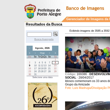
Gerenciador de Imagens da P
Resultados da Busca
Exibindo imagens de 3585 a 3592 
Busca Avançada
-
Agosto, 2026
«
‹
Hoje
›
»
Do
Se
Te
Qu
Qu
Se
Sá
1
2
3
4
5
6
7
8
9
10
11
12
13
14
15
16
17
18
19
20
21
22
23
24
25
26
27
28
29
Código:
169386
-
DESENVOLVI
30
31
SOCIAL
-
28/04/2017
Selecione uma data
Idosos comemoram os 33 anos d
Grupo da Amizade
Foto: Luis Madruga/Divulgação 