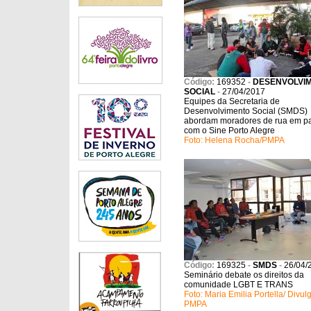
Código:
169352
-
DESENVOLVI
SOCIAL
-
27/04/2017
Equipes da Secretaria de
Desenvolvimento Social (SMDS)
abordam moradores de rua em pa
com o Sine Porto Alegre
Foto: Helena Rocha/PMPA
Código:
169325
-
SMDS
-
26/04/
Seminário debate os direitos da
comunidade LGBT E TRANS
Foto: Maria Emilia Portella/ Divu
PMPA