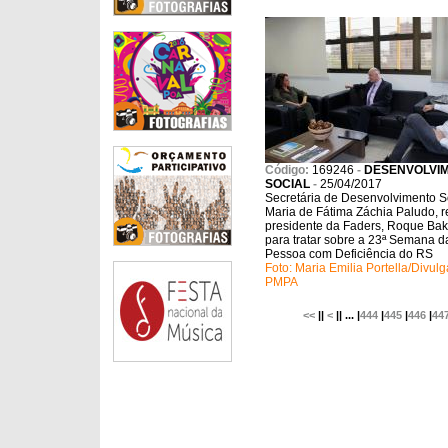
Código:
169246
-
DESENVOLVI
SOCIAL
-
25/04/2017
Secretária de Desenvolvimento So
Maria de Fátima Záchia Paludo, 
presidente da Faders, Roque Bak
para tratar sobre a 23ª Semana d
Pessoa com Deficiência do RS
Foto: Maria Emilia Portella/Divul
PMPA
<<
||
<
|| ... |
444
|
445
|
446
|
44