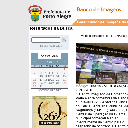
Gerenciador de Imagens da P
Resultados da Busca
Exibindo imagens de 41 a 48 de 1
Busca Avançada
-
Agosto, 2026
«
‹
Hoje
›
»
Do
Se
Te
Qu
Qu
Se
Sá
1
2
3
4
5
6
7
8
9
10
11
12
13
14
15
16
17
18
19
20
21
22
23
24
25
26
27
28
29
Código:
189029
-
SEGURANÇA
30
31
25/10/2018
Selecione uma data
O Centro Integrado de Comando 
Porto Alegre comemora seis anos
quinta-feira (25). A partir da vinc
do Ceic à Secretaria Municipal d
Segurança (SMSEG), em 2017, a
Central de Operação da Guarda
Municipal começou a atuar
integralmente do Centro para o
despacho de ocorrência. Dentro 