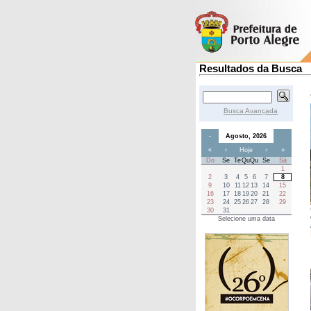
Resultados da Busca
Busca Avançada
-
Agosto, 2026
«
‹
Hoje
›
»
Do
Se
Te
Qu
Qu
Se
Sá
1
2
3
4
5
6
7
8
9
10
11
12
13
14
15
16
17
18
19
20
21
22
23
24
25
26
27
28
29
30
31
Selecione uma data