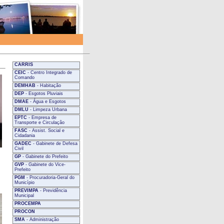
CARRIS
CEIC
- Centro Integrado de
Comando
DEMHAB
- Habitação
DEP
- Esgotos Pluviais
DMAE
- Água e Esgotos
DMLU
- Limpeza Urbana
EPTC
- Empresa de
Transporte e Circulação
FASC
- Assist. Social e
Cidadania
GADEC
- Gabinete de Defesa
Civil
GP
- Gabinete do Prefeito
GVP
- Gabinete do Vice-
Prefeito
PGM
- Procuradoria-Geral do
Município
PREVIMPA
- Previdência
Municipal
PROCEMPA
PROCON
SMA
- Administração