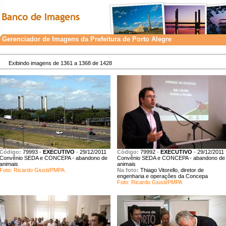
Gerenciador de Imagens da Prefeitura de Porto Alegre
Exibindo imagens de 1361 a 1368 de 1428
Código:
79993
-
EXECUTIVO
-
29/12/2011
Código:
79992
-
EXECUTIVO
-
29/12/2011
Convênio SEDA e CONCEPA - abandono de
Convênio SEDA e CONCEPA - abandono de
animais
animais
Foto: Ricardo Giusti/PMPA
Na foto:
Thiago Vitorello, diretor de
engenharia e operações da Concepa
Foto: Ricardo Giusti/PMPA