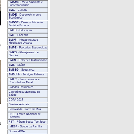
SMAMS
- Meio Ambiente e
Sustentabilidade
SMC
- Cultura
SMDE
- Desenvolvimento
Econômico
SMDSE
- Desenvolvimento
Social e Esporte
SMED
- Educação
SMF
- Fazenda
SMIM
- Infraestrutura e
Mobilidade Urbana
é
SMPE
- Parcerias Estratégicas
SMPG
- Planejamento e
Gestão
SMRI
- Relações Institucionais
SMS
- Saúde
SMSEG
- Segurança
SMSUrb
- Serviços Urbanos
SMTC
- Transparência e
Controladoria Geral
Cidades Resilientes
Conferência Municipal de
Saúde
COPA 2014
Direitos Animais
Festival de Teatro de Rua
FNP - Frente Nacional de
Prefeitos
FST - Fórum Social Temático
é
IMESF - Saúde da Família
ObservaPOA