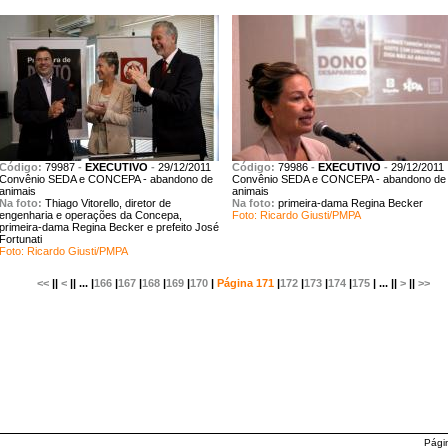
Código:
79987
-
EXECUTIVO
-
29/12/2011
Código:
79986
-
EXECUTIVO
-
29/12/2011
Convênio SEDA e CONCEPA - abandono de
Convênio SEDA e CONCEPA - abandono de
animais
animais
Na foto:
Thiago Vitorello, diretor de
Na foto:
primeira-dama Regina Becker
engenharia e operações da Concepa,
Foto: Ricardo Giusti/PMPA
primeira-dama Regina Becker e prefeito José
Fortunati
Foto: Ricardo Giusti/PMPA
<<
||
<
|| ... |
166
|
167
|
168
|
169
|
170
|
Página 171
|
172
|
173
|
174
|
175
| ... ||
>
||
>>
Pági