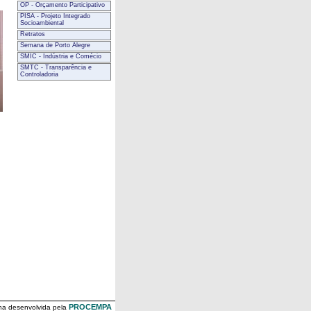
OP - Orçamento Participativo
PISA - Projeto Integrado
Socioambiental
Retratos
Semana de Porto Alegre
SMIC - Indústria e Comécio
SMTC - Transparência e
Controladoria
PROCEMPA
na desenvolvida pela