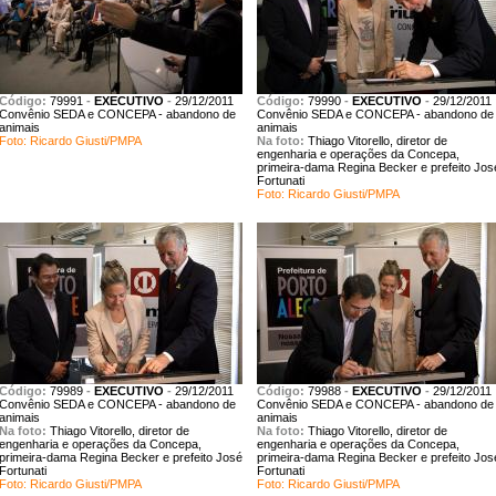
Código:
79991
-
EXECUTIVO
-
29/12/2011
Código:
79990
-
EXECUTIVO
-
29/12/2011
Convênio SEDA e CONCEPA - abandono de
Convênio SEDA e CONCEPA - abandono de
animais
animais
Foto: Ricardo Giusti/PMPA
Na foto:
Thiago Vitorello, diretor de
engenharia e operações da Concepa,
primeira-dama Regina Becker e prefeito Jos
Fortunati
Foto: Ricardo Giusti/PMPA
Código:
79989
-
EXECUTIVO
-
29/12/2011
Código:
79988
-
EXECUTIVO
-
29/12/2011
Convênio SEDA e CONCEPA - abandono de
Convênio SEDA e CONCEPA - abandono de
animais
animais
Na foto:
Thiago Vitorello, diretor de
Na foto:
Thiago Vitorello, diretor de
engenharia e operações da Concepa,
engenharia e operações da Concepa,
primeira-dama Regina Becker e prefeito José
primeira-dama Regina Becker e prefeito Jos
Fortunati
Fortunati
Foto: Ricardo Giusti/PMPA
Foto: Ricardo Giusti/PMPA