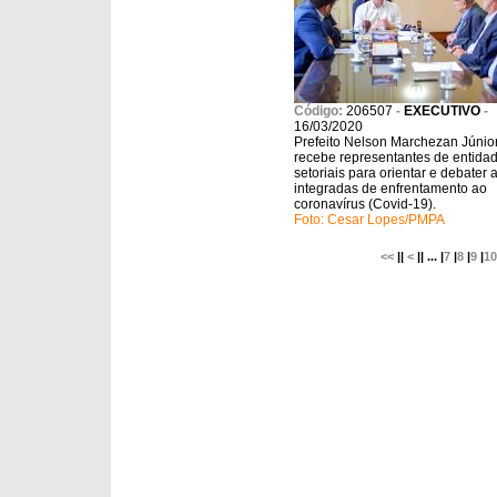
Código:
206507
-
EXECUTIVO
-
16/03/2020
Prefeito Nelson Marchezan Júnio
recebe representantes de entida
setoriais para orientar e debater
integradas de enfrentamento ao
coronavírus (Covid-19).
Foto: Cesar Lopes/PMPA
<<
||
<
|| ... |
7
|
8
|
9
|
10