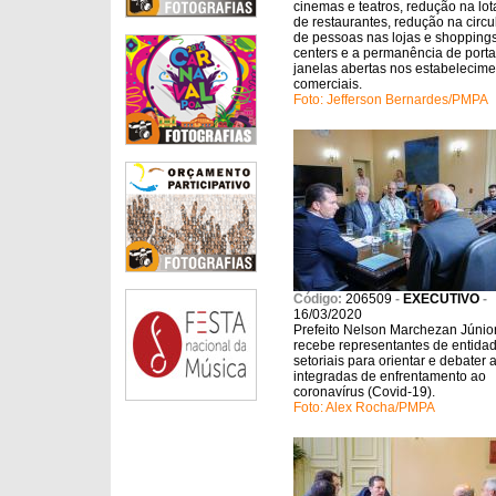
cinemas e teatros, redução na lo
de restaurantes, redução na circ
de pessoas nas lojas e shopping
centers e a permanência de porta
janelas abertas nos estabelecim
comerciais.
Foto: Jefferson Bernardes/PMPA
Código:
206509
-
EXECUTIVO
-
16/03/2020
Prefeito Nelson Marchezan Júnio
recebe representantes de entida
setoriais para orientar e debater
integradas de enfrentamento ao
coronavírus (Covid-19).
Foto: Alex Rocha/PMPA