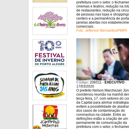
prefeitura com o setor, o fechame
cinemas e teatros, redução na lo
de restaurantes, redução na circ
de pessoas nas lojas e shopping
centers e a permanência de porta
janelas abertas nos estabelecim
comerciais.
Foto: Jefferson Bernardes/PMPA
Código:
206511
-
EXECUTIVO
-
17/03/2020
O prefeito Nelson Marchezan Jún
coordenou reunião na manhã des
terça-feira, 17, com setores do c
da Capital para alinhar estratégi
evitem a possibilidade de alastr
dos casos de contaminação do
coronavírus na cidade. Entre as
definições estão a criação de um
permanente de comunicação da
prefeitura com o setor, o fechame