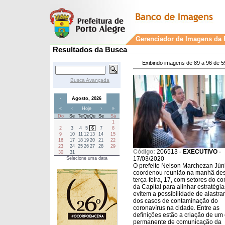
Gerenciador de Imagens da P
Resultados da Busca
Exibindo imagens de 89 a 96 de 5
Busca Avançada
-
Agosto, 2026
«
‹
Hoje
›
»
Do
Se
Te
Qu
Qu
Se
Sá
1
2
3
4
5
6
7
8
9
10
11
12
13
14
15
16
17
18
19
20
21
22
23
24
25
26
27
28
29
Código:
206513
-
EXECUTIVO
-
30
31
17/03/2020
Selecione uma data
O prefeito Nelson Marchezan Jún
coordenou reunião na manhã des
terça-feira, 17, com setores do c
da Capital para alinhar estratégi
evitem a possibilidade de alastr
dos casos de contaminação do
coronavírus na cidade. Entre as
definições estão a criação de um
permanente de comunicação da