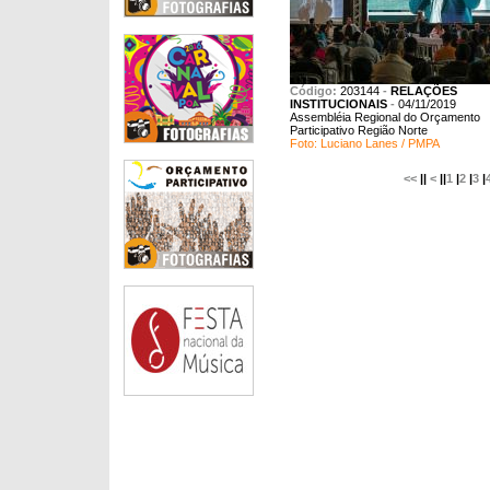
Código:
203144
-
RELAÇÕES
INSTITUCIONAIS
-
04/11/2019
Assembléia Regional do Orçamento
Participativo Região Norte
Foto: Luciano Lanes / PMPA
<<
||
<
||
1
|
2
|
3
|