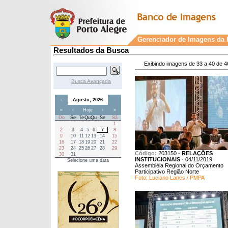
Gerenciador de Imagens da P
Resultados da Busca
Exibindo imagens de 33 a 40 de 4
Busca Avançada
-
Agosto, 2026
«
‹
Hoje
›
»
Do
Se
Te
Qu
Qu
Se
Sá
1
2
3
4
5
6
7
8
9
10
11
12
13
14
15
16
17
18
19
20
21
22
23
24
25
26
27
28
29
Código:
203150
-
RELAÇÕES
30
31
INSTITUCIONAIS
-
04/11/2019
Selecione uma data
Assembléia Regional do Orçamento
Participativo Região Norte
Foto: Luciano Lanes / PMPA