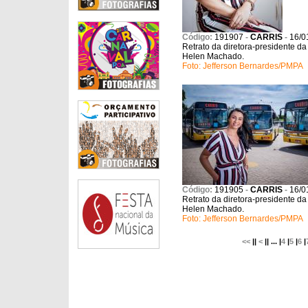
Código:
191907
-
CARRIS
-
16/0
Retrato da diretora-presidente da 
Helen Machado.
Foto: Jefferson Bernardes/PMPA
Código:
191905
-
CARRIS
-
16/0
Retrato da diretora-presidente da 
Helen Machado.
Foto: Jefferson Bernardes/PMPA
<<
||
<
|| ... |
4
|
5
|
6
|