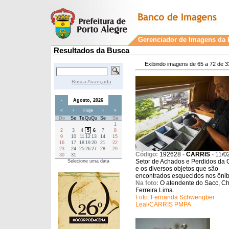
Gerenciador de Imagens da P
Resultados da Busca
Exibindo imagens de 65 a 72 de 3
Busca Avançada
-
Agosto, 2026
«
‹
Hoje
›
»
Do
Se
Te
Qu
Qu
Se
Sá
1
2
3
4
5
6
7
8
9
10
11
12
13
14
15
16
17
18
19
20
21
22
23
24
25
26
27
28
29
Código:
192628
-
CARRIS
-
11/0
30
31
Setor de Achados e Perdidos da C
Selecione uma data
e os diversos objetos que são
encontrados esquecidos nos ônib
Na foto:
O atendente do Sacc, Ch
Ferreira Lima.
Foto: Fernanda Schwengber
Leal/CARRIS PMPA