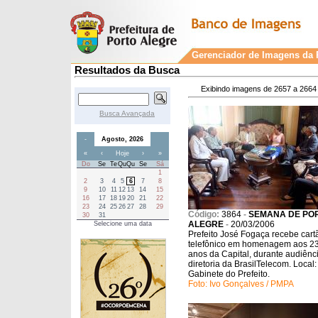
Gerenciador de Imagens da P
Resultados da Busca
Exibindo imagens de 2657 a 2664 
Busca Avançada
-
Agosto, 2026
«
‹
Hoje
›
»
Do
Se
Te
Qu
Qu
Se
Sá
1
2
3
4
5
6
7
8
9
10
11
12
13
14
15
16
17
18
19
20
21
22
23
24
25
26
27
28
29
Código:
3864
-
SEMANA DE PO
30
31
ALEGRE
-
20/03/2006
Selecione uma data
Prefeito José Fogaça recebe cart
telefônico em homenagem aos 2
anos da Capital, durante audiênc
diretoria da BrasilTelecom. Local:
Gabinete do Prefeito.
Foto: Ivo Gonçalves / PMPA