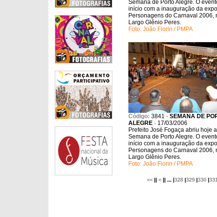
Semana de Porto Alegre. O event
início com a inauguração da exp
Personagens do Carnaval 2006, 
Largo Glênio Peres.
Foto: João Fiorin / PMPA
Código:
3841
-
SEMANA DE PO
ALEGRE
-
17/03/2006
Prefeito José Fogaça abriu hoje a
Semana de Porto Alegre. O event
início com a inauguração da exp
Personagens do Carnaval 2006, 
Largo Glênio Peres.
Foto: João Fiorin / PMPA
<<
||
<
|| ... |
328
|
329
|
330
|
33