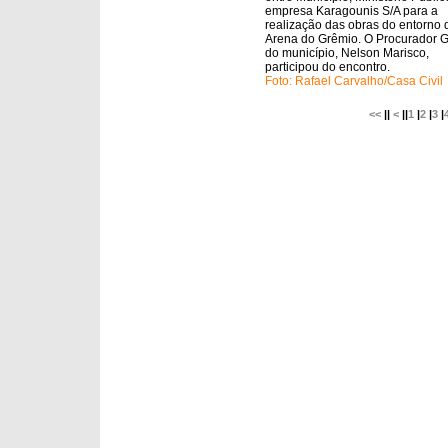
empresa Karagounis S/A para a
realização das obras do entorno 
Arena do Grêmio. O Procurador G
do município, Nelson Marisco,
participou do encontro.
Foto: Rafael Carvalho/Casa Civil
<<
||
<
||
1
|
2
|
3
|