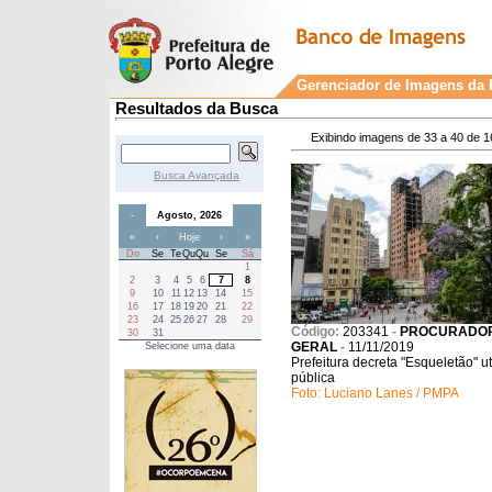
Gerenciador de Imagens da P
Resultados da Busca
Exibindo imagens de 33 a 40 de 1
Busca Avançada
-
Agosto, 2026
«
‹
Hoje
›
»
Do
Se
Te
Qu
Qu
Se
Sá
1
2
3
4
5
6
7
8
9
10
11
12
13
14
15
16
17
18
19
20
21
22
23
24
25
26
27
28
29
Código:
203341
-
PROCURADO
30
31
GERAL
-
11/11/2019
Selecione uma data
Prefeitura decreta "Esqueletão" ut
pública
Foto: Luciano Lanes / PMPA