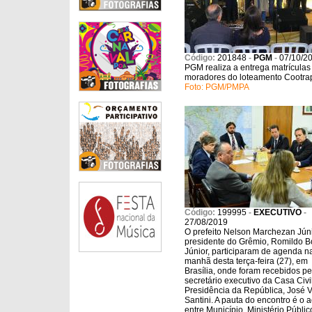
Código:
201848
-
PGM
-
07/10/2
PGM realiza a entrega matrículas
moradores do loteamento Cootra
Foto: PGM/PMPA
Código:
199995
-
EXECUTIVO
-
27/08/2019
O prefeito Nelson Marchezan Júni
presidente do Grêmio, Romildo B
Júnior, participaram de agenda n
manhã desta terça-feira (27), em
Brasília, onde foram recebidos pe
secretário executivo da Casa Civi
Presidência da República, José V
Santini. A pauta do encontro é o 
entre Município, Ministério Públic