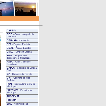
CARRIS
CEIC
- Centro Integrado de
Comando
DEMHAB
- Habitação
DEP
- Esgotos Pluviais
DMAE
- Água e Esgotos
DMLU
- Limpeza Urbana
EPTC
- Empresa de
Transporte e Circulação
FASC
- Assist. Social e
Cidadania
GADEC
- Gabinete de Defesa
Civil
GP
- Gabinete do Prefeito
GVP
- Gabinete do Vice-
Prefeito
PGM
- Procuradoria-Geral do
Município
PREVIMPA
- Previdência
Municipal
PROCEMPA
PROCON
SMA
- Administração