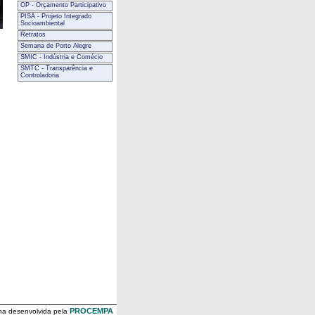
OP - Orçamento Participativo
PISA - Projeto Integrado
Socioambiental
Retratos
Semana de Porto Alegre
SMIC - Indústria e Comécio
SMTC - Transparência e
Controladoria
PROCEMPA
na desenvolvida pela