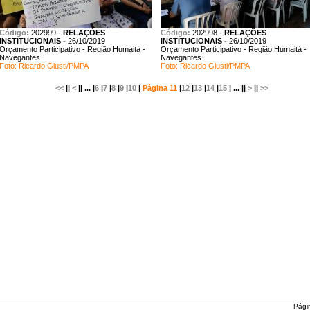
Código:
202999
-
RELAÇÕES
Código:
202998
-
RELAÇÕES
INSTITUCIONAIS
-
26/10/2019
INSTITUCIONAIS
-
26/10/2019
Orçamento Participativo - Região Humaitá -
Orçamento Participativo - Região Humaitá -
Navegantes.
Navegantes.
Foto: Ricardo Giusti/PMPA
Foto: Ricardo Giusti/PMPA
<<
||
<
|| ... |
6
|
7
|
8
|
9
|
10
|
Página 11
|
12
|
13
|
14
|
15
| ... ||
>
||
>>
Pági