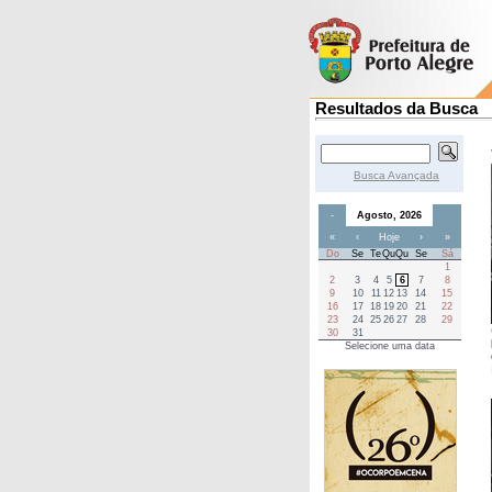
Resultados da Busca
Busca Avançada
-
Agosto, 2026
«
‹
Hoje
›
»
Do
Se
Te
Qu
Qu
Se
Sá
1
2
3
4
5
6
7
8
9
10
11
12
13
14
15
16
17
18
19
20
21
22
23
24
25
26
27
28
29
30
31
Selecione uma data