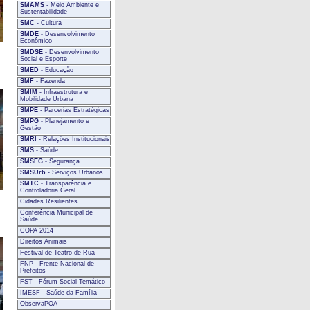
SMAMS
- Meio Ambiente e
Sustentabilidade
SMC
- Cultura
SMDE
- Desenvolvimento
Econômico
SMDSE
- Desenvolvimento
Social e Esporte
SMED
- Educação
SMF
- Fazenda
SMIM
- Infraestrutura e
Mobilidade Urbana
SMPE
- Parcerias Estratégicas
SMPG
- Planejamento e
Gestão
SMRI
- Relações Institucionais
SMS
- Saúde
SMSEG
- Segurança
SMSUrb
- Serviços Urbanos
SMTC
- Transparência e
Controladoria Geral
Cidades Resilientes
Conferência Municipal de
Saúde
COPA 2014
Direitos Animais
Festival de Teatro de Rua
FNP - Frente Nacional de
Prefeitos
FST - Fórum Social Temático
IMESF - Saúde da Família
ObservaPOA