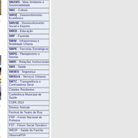
SMAMS
- Meio Ambiente e
Sustentabilidade
SMC
- Cultura
SMDE
- Desenvolvimento
Econômico
o
SMDSE
- Desenvolvimento
Social e Esporte
SMED
- Educação
SMF
- Fazenda
SMIM
- Infraestrutura e
Mobilidade Urbana
SMPE
- Parcerias Estratégicas
SMPG
- Planejamento e
Gestão
SMRI
- Relações Institucionais
SMS
- Saúde
SMSEG
- Segurança
SMSUrb
- Serviços Urbanos
SMTC
- Transparência e
Controladoria Geral
Cidades Resilientes
Conferência Municipal de
Saúde
COPA 2014
o
Direitos Animais
Festival de Teatro de Rua
FNP - Frente Nacional de
Prefeitos
FST - Fórum Social Temático
IMESF - Saúde da Família
ObservaPOA