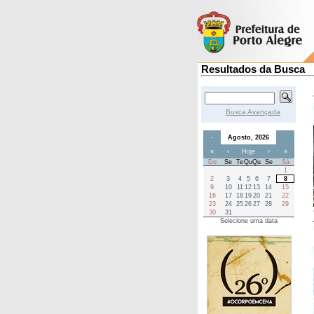
Resultados da Busca
Busca Avançada
-
Agosto, 2026
«
‹
Hoje
›
»
Do
Se
Te
Qu
Qu
Se
Sá
1
2
3
4
5
6
7
8
9
10
11
12
13
14
15
16
17
18
19
20
21
22
23
24
25
26
27
28
29
30
31
Selecione uma data