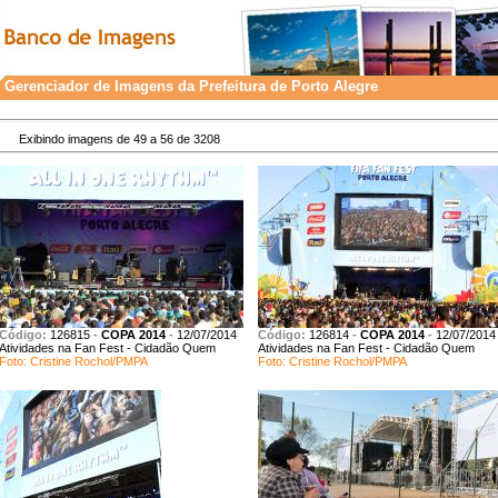
Gerenciador de Imagens da Prefeitura de Porto Alegre
Exibindo imagens de 49 a 56 de 3208
Código:
126815
-
COPA 2014
-
12/07/2014
Código:
126814
-
COPA 2014
-
12/07/2014
Atividades na Fan Fest - Cidadão Quem
Atividades na Fan Fest - Cidadão Quem
Foto: Cristine Rochol/PMPA
Foto: Cristine Rochol/PMPA