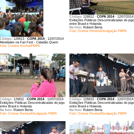
Código:
126812
-
COPA 2014
-
12/07/2014
Exibições Públicas Descentralizadas do jog
entre Brasil e Holanda
Na foto:
Rubem Berta
Foto: Ocimar Pereira/Divulgação PMPA
Código:
126813
-
COPA 2014
-
12/07/2014
Atividades na Fan Fest - Cidadão Quem
Foto: Cristine Rochol/PMPA
Código:
126811
-
COPA 2014
-
12/07/2014
Código:
126810
-
COPA 2014
-
12/07/2014
Exibições Públicas Descentralizadas do jogo
Exibições Públicas Descentralizadas do jog
entre Brasil e Holanda
entre Brasil e Holanda
Na foto:
Rubem Berta
Na foto:
Rubem Berta
Foto: Ocimar Pereira/Divulgação PMPA
Foto: Ocimar Pereira/Divulgação PMPA