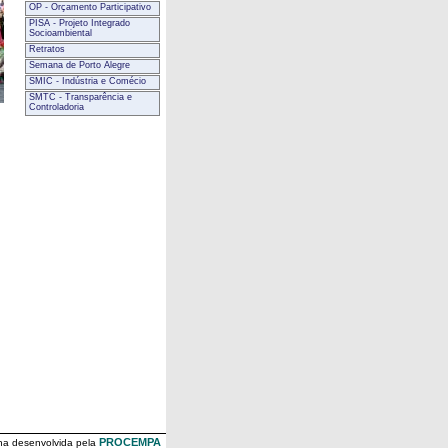
OP - Orçamento Participativo
PISA - Projeto Integrado
Socioambiental
Retratos
Semana de Porto Alegre
SMIC - Indústria e Comécio
SMTC - Transparência e
Controladoria
PROCEMPA
na desenvolvida pela