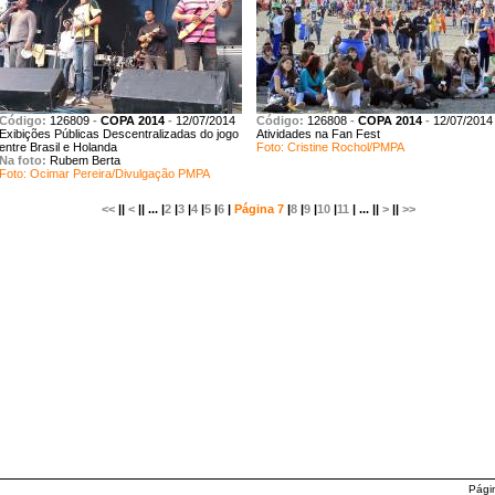
Código:
126809
-
COPA 2014
-
12/07/2014
Código:
126808
-
COPA 2014
-
12/07/2014
Exibições Públicas Descentralizadas do jogo
Atividades na Fan Fest
entre Brasil e Holanda
Foto: Cristine Rochol/PMPA
Na foto:
Rubem Berta
Foto: Ocimar Pereira/Divulgação PMPA
<<
||
<
|| ... |
2
|
3
|
4
|
5
|
6
|
Página 7
|
8
|
9
|
10
|
11
| ... ||
>
||
>>
Pági