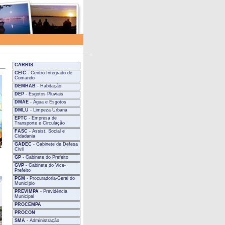
CARRIS
CEIC
- Centro Integrado de
Comando
DEMHAB
- Habitação
DEP
- Esgotos Pluviais
DMAE
- Água e Esgotos
DMLU
- Limpeza Urbana
EPTC
- Empresa de
Transporte e Circulação
FASC
- Assist. Social e
Cidadania
GADEC
- Gabinete de Defesa
Civil
GP
- Gabinete do Prefeito
GVP
- Gabinete do Vice-
Prefeito
PGM
- Procuradoria-Geral do
Município
PREVIMPA
- Previdência
Municipal
PROCEMPA
PROCON
SMA
- Administração