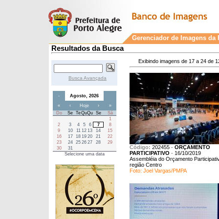
Gerenciador de Imagens da P
Resultados da Busca
Exibindo imagens de 17 a 24 de 1
Busca Avançada
-
Agosto, 2026
«
‹
Hoje
›
»
Do
Se
Te
Qu
Qu
Se
Sá
1
2
3
4
5
6
7
8
9
10
11
12
13
14
15
16
17
18
19
20
21
22
23
24
25
26
27
28
29
Código:
202455
-
ORÇAMENTO
30
31
PARTICIPATIVO
-
16/10/2019
Selecione uma data
Assembléia do Orçamento Participativ
região Centro
Foto: Joel Vargas/PMPA