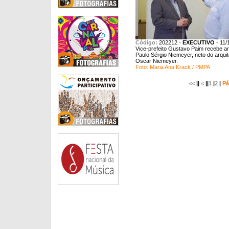
Código:
202212
-
EXECUTIVO
-
11/
Vice-prefeito Gustavo Paim recebe ar
Paulo Sérgio Niemeyer, neto do arquit
Oscar Niemeyer.
Foto: Maria Ana Krack / PMPA
<<
||
<
||
1
|
2
|
Pá