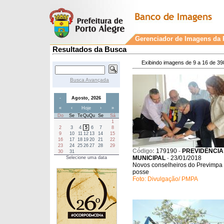
Gerenciador de Imagens da P
Resultados da Busca
Exibindo imagens de 9 a 16 de 39
Busca Avançada
-
Agosto, 2026
«
‹
Hoje
›
»
Do
Se
Te
Qu
Qu
Se
Sá
1
2
3
4
5
6
7
8
9
10
11
12
13
14
15
16
17
18
19
20
21
22
23
24
25
26
27
28
29
Código:
179190
-
PREVIDÊNCIA
30
31
MUNICIPAL
-
23/01/2018
Selecione uma data
Novos conselheiros do Previmp
posse
Foto: Divulgação/ PMPA