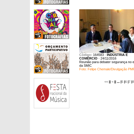
Código:
164583
-
INDÚSTRIA E
COMÉRCIO
-
24/11/2016
Reunião para debater segurança no 
da SMIC
Foto: Felipe Chemale/Divulgação PM
<<
||
<
|| ... |
5
|
6
|
7
|
8