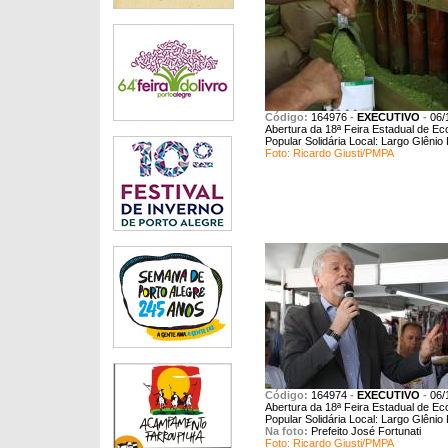
Código:
164976
-
EXECUTIVO
-
06/
Abertura da 18ª Feira Estadual de E
Popular Solidária Local: Largo Glênio
Foto: Ricardo Giusti/PMPA
Código:
164974
-
EXECUTIVO
-
06/
Abertura da 18ª Feira Estadual de E
Popular Solidária Local: Largo Glênio
Na foto:
Prefeito José Fortunati
Foto: Ricardo Giusti/PMPA