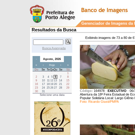
Gerenciador de Imagens da P
Resultados da Busca
Exibindo imagens de 73 a 80 de 6
Busca Avançada
-
Agosto, 2026
«
‹
Hoje
›
»
Do
Se
Te
Qu
Qu
Se
Sá
1
2
3
4
5
6
7
8
9
10
11
12
13
14
15
16
17
18
19
20
21
22
23
24
25
26
27
28
29
Código:
164978
-
EXECUTIVO
-
06/
30
31
Abertura da 18ª Feira Estadual de E
Selecione uma data
Popular Solidária Local: Largo Glênio
Foto: Ricardo Giusti/PMPA