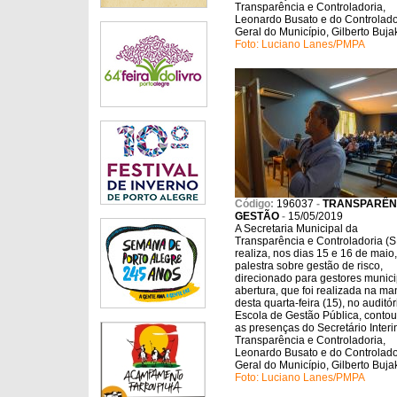
Transparência e Controladoria,
Leonardo Busato e do Controlado
Geral do Município, Gilberto Buja
Foto: Luciano Lanes/PMPA
Código:
196037
-
TRANSPARÊN
GESTÃO
-
15/05/2019
A Secretaria Municipal da
Transparência e Controladoria (
realiza, nos dias 15 e 16 de maio,
palestra sobre gestão de risco,
direcionado para gestores munici
abertura, que foi realizada na m
desta quarta-feira (15), no auditór
Escola de Gestão Pública, conto
as presenças do Secretário Interi
Transparência e Controladoria,
Leonardo Busato e do Controlado
Geral do Município, Gilberto Buja
Foto: Luciano Lanes/PMPA