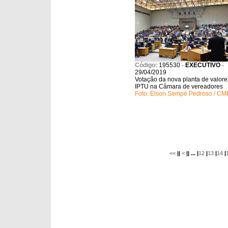
Código:
195530
-
EXECUTIVO
-
29/04/2019
Votação da nova planta de valore
IPTU na Câmara de vereadores
Foto: Elson Sempé Pedroso / CM
<<
||
<
|| ... |
12
|
13
|
14
|