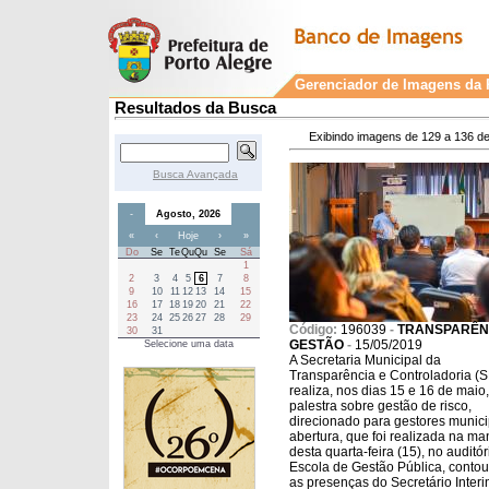
Gerenciador de Imagens da P
Resultados da Busca
Exibindo imagens de 129 a 136 de
Busca Avançada
-
Agosto, 2026
«
‹
Hoje
›
»
Do
Se
Te
Qu
Qu
Se
Sá
1
2
3
4
5
6
7
8
9
10
11
12
13
14
15
16
17
18
19
20
21
22
23
24
25
26
27
28
29
Código:
196039
-
TRANSPARÊN
30
31
GESTÃO
-
15/05/2019
Selecione uma data
A Secretaria Municipal da
Transparência e Controladoria (
realiza, nos dias 15 e 16 de maio,
palestra sobre gestão de risco,
direcionado para gestores munici
abertura, que foi realizada na m
desta quarta-feira (15), no auditór
Escola de Gestão Pública, conto
as presenças do Secretário Interi