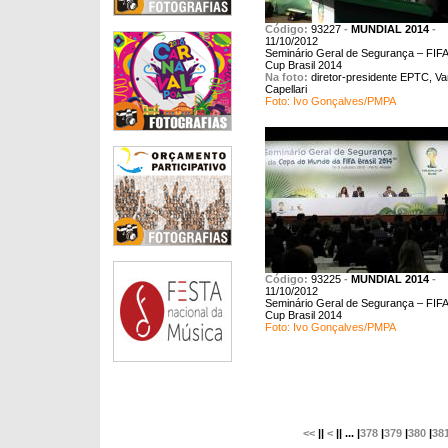
Código:
93227
-
MUNDIAL 2014
-
11/10/2012
Seminário Geral de Segurança – FIFA
Cup Brasil 2014
Na foto:
diretor-presidente EPTC, Va
Capellari
Foto: Ivo Gonçalves/PMPA
Código:
93225
-
MUNDIAL 2014
-
11/10/2012
Seminário Geral de Segurança – FIFA
Cup Brasil 2014
Foto: Ivo Gonçalves/PMPA
<<
||
<
|| ... |
378
|
379
|
380
|
38