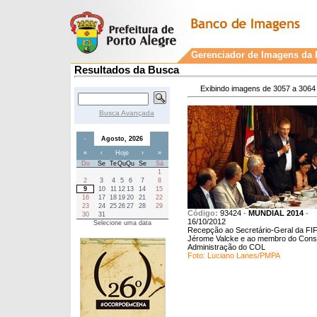
Gerenciador de Imagens da P
Resultados da Busca
Exibindo imagens de 3057 a 3064 
Busca Avançada
-
Agosto, 2026
«
‹
Hoje
›
»
Do
Se
Te
Qu
Qu
Se
Sá
1
2
3
4
5
6
7
8
9
10
11
12
13
14
15
16
17
18
19
20
21
22
23
24
25
26
27
28
29
Código:
93424
-
MUNDIAL 2014
-
30
31
16/10/2012
Selecione uma data
Recepção ao Secretário-Geral da FIF
Jérome Valcke e ao membro do Cons
Administração do COL
Foto: Luciano Lanes/PMPA