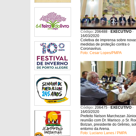
Código:
206488
-
EXECUTIVO
-
16/03/2020
Coletiva de imprensa sobre nova
medidas de proteção contra o
Coronavírus.
Foto: Cesar Lopes/PMPA
Código:
206475
-
EXECUTIVO
-
16/03/2020
Prefeito Nelson Marchezan Júnio
reunião com Dr. Marisco ,o Sr. R
Bolzan, presidente do Grêmio, so
entorno da Arena.
Foto: Luciano Lanes / PMPA