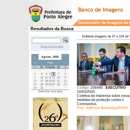
Gerenciador de Imagens da P
Resultados da Busca
Exibindo imagens de 97 a 104 de 
Busca Avançada
-
Agosto, 2026
«
‹
Hoje
›
»
Do
Se
Te
Qu
Qu
Se
Sá
1
2
3
4
5
6
7
8
9
10
11
12
13
14
15
16
17
18
19
20
21
22
23
24
25
26
27
28
29
Código:
206490
-
EXECUTIVO
-
30
31
16/03/2020
Selecione uma data
Coletiva de imprensa sobre nova
medidas de proteção contra o
Coronavírus.
Foto: Jefferson Bernardes/PMPA