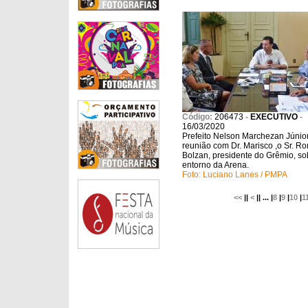
Código:
206473
-
EXECUTIVO
-
16/03/2020
Prefeito Nelson Marchezan Júnio
reunião com Dr. Marisco ,o Sr. R
Bolzan, presidente do Grêmio, so
entorno da Arena.
Foto: Luciano Lanes / PMPA
<<
||
<
|| ... |
8
|
9
|
10
|
1