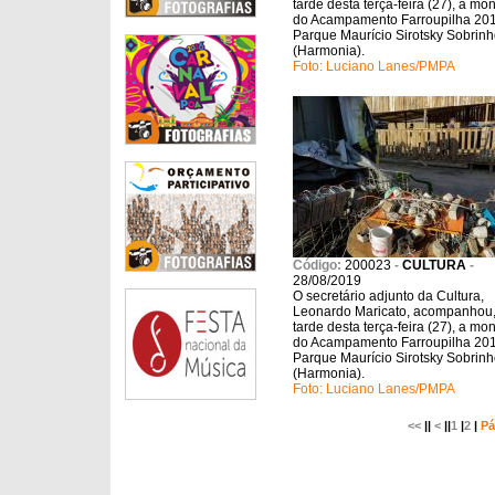
tarde desta terça-feira (27), a m
do Acampamento Farroupilha 201
Parque Maurício Sirotsky Sobrin
(Harmonia).
Foto: Luciano Lanes/PMPA
Código:
200023
-
CULTURA
-
28/08/2019
O secretário adjunto da Cultura,
Leonardo Maricato, acompanhou,
tarde desta terça-feira (27), a m
do Acampamento Farroupilha 201
Parque Maurício Sirotsky Sobrin
(Harmonia).
Foto: Luciano Lanes/PMPA
<<
||
<
||
1
|
2
|
Pá