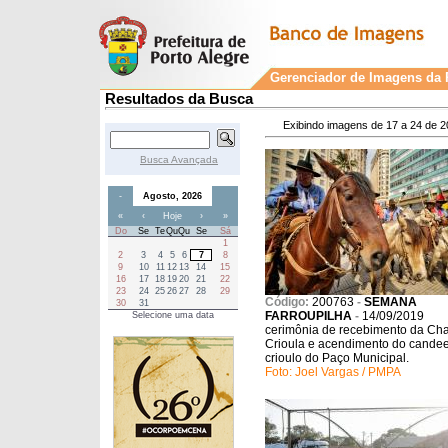
Gerenciador de Imagens da P
Resultados da Busca
Exibindo imagens de 17 a 24 de 2
Busca Avançada
-
Agosto, 2026
«
‹
Hoje
›
»
Do
Se
Te
Qu
Qu
Se
Sá
1
2
3
4
5
6
7
8
9
10
11
12
13
14
15
16
17
18
19
20
21
22
23
24
25
26
27
28
29
Código:
200763
-
SEMANA
30
31
FARROUPILHA
-
14/09/2019
Selecione uma data
cerimônia de recebimento da C
Crioula e acendimento do candee
crioulo do Paço Municipal.
Foto: Joel Vargas / PMPA