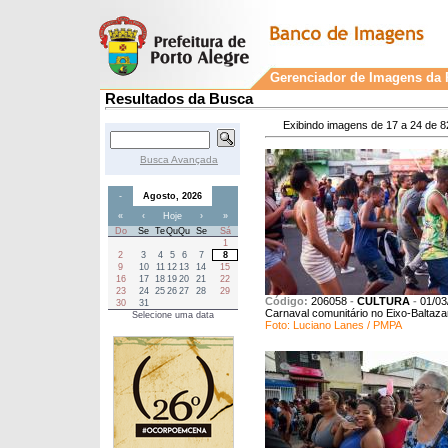
Gerenciador de Imagens da P
Resultados da Busca
Exibindo imagens de 17 a 24 de 8
Busca Avançada
-
Agosto, 2026
«
‹
Hoje
›
»
Do
Se
Te
Qu
Qu
Se
Sá
1
2
3
4
5
6
7
8
9
10
11
12
13
14
15
16
17
18
19
20
21
22
23
24
25
26
27
28
29
Código:
206058
-
CULTURA
-
01/03
30
31
Carnaval comunitário no Eixo-Baltaza
Selecione uma data
Foto: Luciano Lanes / PMPA