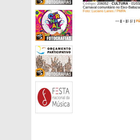
Código:
206052
-
CULTURA
-
01/03
Carnaval comunitário no Eixo-Baltaza
Foto: Luciano Lanes / PMPA
<<
||
<
||
1
|
2
|
Pá