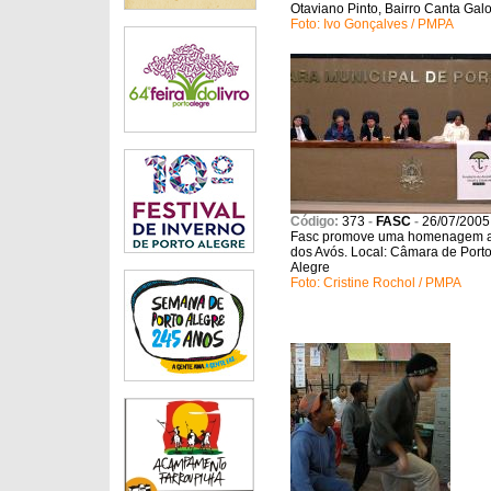
Otaviano Pinto, Bairro Canta Gal
Foto: Ivo Gonçalves / PMPA
Código:
373
-
FASC
-
26/07/2005
Fasc promove uma homenagem a
dos Avós. Local: Câmara de Port
Alegre
Foto: Cristine Rochol / PMPA