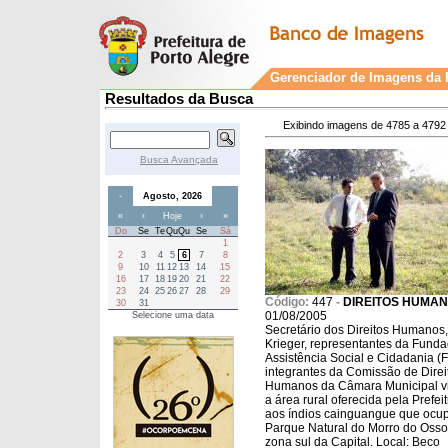
Gerenciador de Imagens da P
Resultados da Busca
Exibindo imagens de 4785 a 4792 
Busca Avançada
-
Agosto, 2026
«
‹
Hoje
›
»
Do
Se
Te
Qu
Qu
Se
Sá
1
2
3
4
5
6
7
8
9
10
11
12
13
14
15
16
17
18
19
20
21
22
23
24
25
26
27
28
29
Código:
447
-
DIREITOS HUMA
30
31
01/08/2005
Selecione uma data
Secretário dos Direitos Humanos,
Krieger, representantes da Fund
Assistência Social e Cidadania (F
integrantes da Comissão de Direi
Humanos da Câmara Municipal v
a área rural oferecida pela Prefei
aos índios cainguangue que ocu
Parque Natural do Morro do Osso
zona sul da Capital. Local: Beco