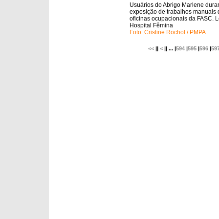
Usuários do Abrigo Marlene dura
exposição de trabalhos manuais 
oficinas ocupacionais da FASC. L
Hospital Fêmina
Foto: Cristine Rochol / PMPA
<<
||
<
|| ... |
594
|
595
|
596
|
59