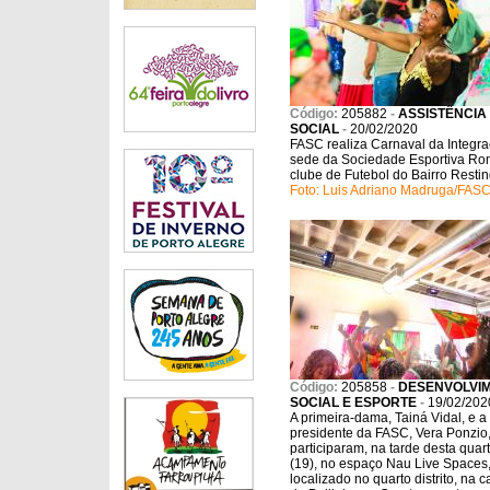
Código:
205882
-
ASSISTÊNCIA
SOCIAL
-
20/02/2020
FASC realiza Carnaval da Integr
sede da Sociedade Esportiva Ro
clube de Futebol do Bairro Restin
Foto: Luis Adriano Madruga/FA
Código:
205858
-
DESENVOLVI
SOCIAL E ESPORTE
-
19/02/202
A primeira-dama, Tainá Vidal, e a
presidente da FASC, Vera Ponzio
participaram, na tarde desta quart
(19), no espaço Nau Live Spaces
localizado no quarto distrito, na ca