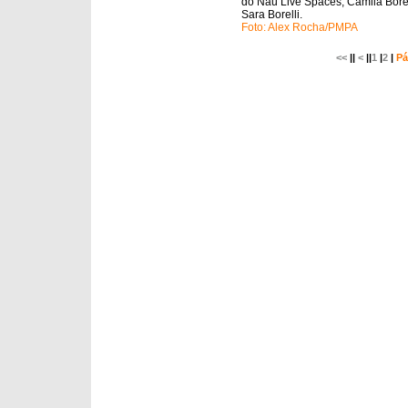
do Nau Live Spaces, Camila Borel
Sara Borelli.
Foto: Alex Rocha/PMPA
<<
||
<
||
1
|
2
|
Pá