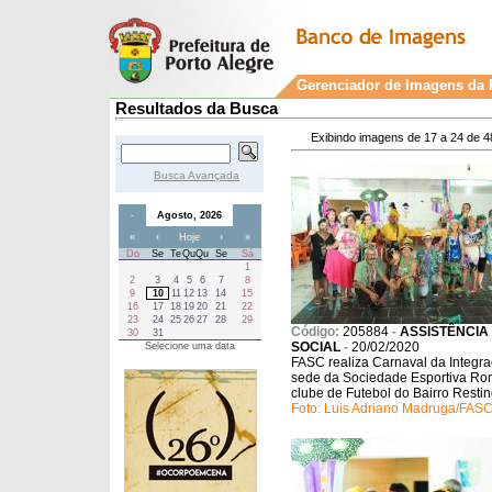
Gerenciador de Imagens da P
Resultados da Busca
Exibindo imagens de 17 a 24 de 4
Busca Avançada
-
Agosto, 2026
«
‹
Hoje
›
»
Do
Se
Te
Qu
Qu
Se
Sá
1
2
3
4
5
6
7
8
9
10
11
12
13
14
15
16
17
18
19
20
21
22
23
24
25
26
27
28
29
Código:
205884
-
ASSISTÊNCIA
30
31
SOCIAL
-
20/02/2020
Selecione uma data
FASC realiza Carnaval da Integr
sede da Sociedade Esportiva Ro
clube de Futebol do Bairro Restin
Foto: Luis Adriano Madruga/FA